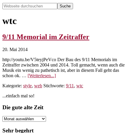
Webseite
durchsuchen
Hide
Search
wtc
9/11 Memorial im Zeitraffer
20. Mai 2014
http://youtu.be/V5teyjPeVco Der Bau des 9/11 Memorials im
Zeitraffer zwischen 2004 und 2014. Toll gemacht, wenn auch die
Musik ein wenig zu pathetisch ist, aber in diesem Fall geht das
Über9/11
schon ok. …
[Weiterlesen...]
Memorial
Kategorie:
style
,
web
Stichworte:
9/11
,
wtc
im
Zeitraffer
Seitenspalte
...einfach mal so!
Footer
Die gute alte Zeit
Die
gute
alte
Sehr begehrt