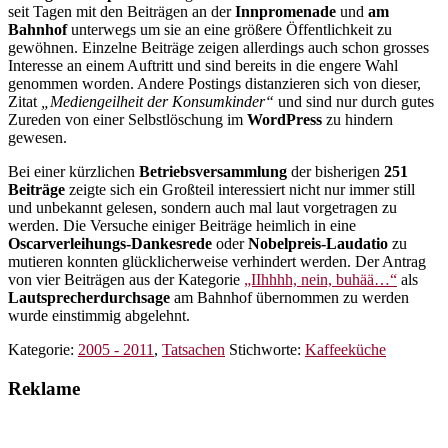
seit Tagen mit den Beiträgen an der
Innpromenade
und
am
Bahnhof
unterwegs um sie an eine größere Öffentlichkeit zu
gewöhnen. Einzelne Beiträge zeigen allerdings auch schon grosses
Interesse an einem Auftritt und sind bereits in die engere Wahl
genommen worden. Andere Postings distanzieren sich von dieser,
Zitat
„Mediengeilheit der Konsumkinder“
und sind nur durch gutes
Zureden von einer Selbstlöschung im
WordPress
zu hindern
gewesen.
Bei einer kürzlichen
Betriebsversammlung
der bisherigen
251
Beiträge
zeigte sich ein Großteil interessiert nicht nur immer still
und unbekannt gelesen, sondern auch mal laut vorgetragen zu
werden. Die Versuche einiger Beiträge heimlich in eine
Oscarverleihungs-Dankesrede
oder
Nobelpreis-Laudatio
zu
mutieren konnten glücklicherweise verhindert werden. Der Antrag
von vier Beiträgen aus der Kategorie
„IIhhhh, nein, buhää…“
als
Lautsprecherdurchsage
am Bahnhof übernommen zu werden
wurde einstimmig abgelehnt.
Kategorie:
2005 - 2011
,
Tatsachen
Stichworte:
Kaffeeküche
Reklame