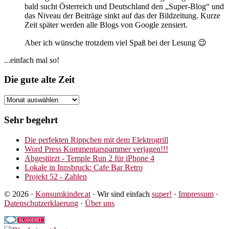
bald sucht Österreich und Deutschland den „Super-Blog“ und
das Niveau der Beiträge sinkt auf das der Bildzeitung. Kurze
Zeit später werden alle Blogs von Google zensiert.
Aber ich wünsche trotzdem viel Spaß bei der Lesung 😉
Seitenspalte
...einfach mal so!
Footer
Die gute alte Zeit
Die
gute
alte
Sehr begehrt
Zeit
Die perfekten Rippchen mit dem Elektrogrill
Word Press Kommentarspammer verjagen!!!
Abgestürzt - Temple Run 2 für iPhone 4
Lokale in Innsbruck: Cafe Bar Retro
Projekt 52 - Zahlen
© 2026 ·
Konsumkinder.at
· Wir sind einfach
super!
·
Impressum
·
Datenschutzerklaerung
·
Über uns