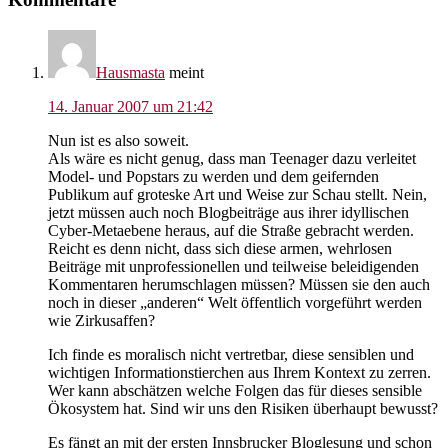
Interaktionen
Hausmasta
meint
14. Januar 2007 um 21:42
Nun ist es also soweit.
Als wäre es nicht genug, dass man Teenager dazu verleitet
Model- und Popstars zu werden und dem geifernden
Publikum auf groteske Art und Weise zur Schau stellt. Nein,
jetzt müssen auch noch Blogbeiträge aus ihrer idyllischen
Cyber-Metaebene heraus, auf die Straße gebracht werden.
Reicht es denn nicht, dass sich diese armen, wehrlosen
Beiträge mit unprofessionellen und teilweise beleidigenden
Kommentaren herumschlagen müssen? Müssen sie den auch
noch in dieser „anderen“ Welt öffentlich vorgeführt werden
wie Zirkusaffen?
Ich finde es moralisch nicht vertretbar, diese sensiblen und
wichtigen Informationstierchen aus Ihrem Kontext zu zerren.
Wer kann abschätzen welche Folgen das für dieses sensible
Ökosystem hat. Sind wir uns den Risiken überhaupt bewusst?
Es fängt an mit der ersten Innsbrucker Bloglesung und schon