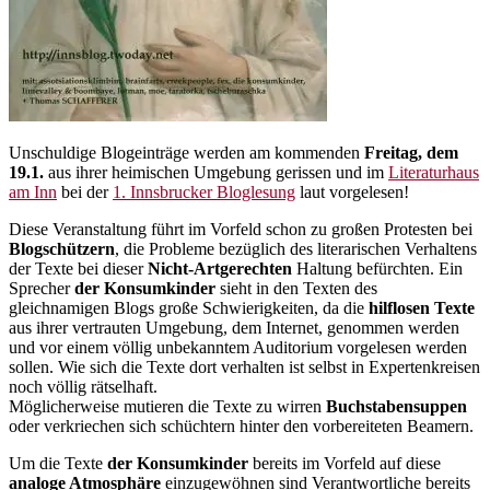
Unschuldige Blogeinträge werden am kommenden
Freitag, dem
19.1.
aus ihrer heimischen Umgebung gerissen und im
Literaturhaus
am Inn
bei der
1. Innsbrucker Bloglesung
laut vorgelesen!
Diese Veranstaltung führt im Vorfeld schon zu großen Protesten bei
Blogschützern
, die Probleme bezüglich des literarischen Verhaltens
der Texte bei dieser
Nicht-Artgerechten
Haltung befürchten. Ein
Sprecher
der Konsumkinder
sieht in den Texten des
gleichnamigen Blogs große Schwierigkeiten, da die
hilflosen Texte
aus ihrer vertrauten Umgebung, dem Internet, genommen werden
und vor einem völlig unbekanntem Auditorium vorgelesen werden
sollen. Wie sich die Texte dort verhalten ist selbst in Expertenkreisen
noch völlig rätselhaft.
Möglicherweise mutieren die Texte zu wirren
Buchstabensuppen
oder verkriechen sich schüchtern hinter den vorbereiteten Beamern.
Um die Texte
der Konsumkinder
bereits im Vorfeld auf diese
analoge Atmosphäre
einzugewöhnen sind Verantwortliche bereits