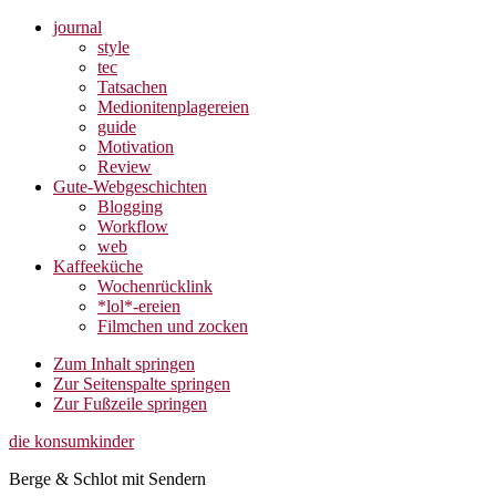
journal
style
tec
Tatsachen
Medionitenplagereien
guide
Motivation
Review
Gute-Webgeschichten
Blogging
Workflow
web
Kaffeeküche
Wochenrücklink
*lol*-ereien
Filmchen und zocken
Zum Inhalt springen
Zur Seitenspalte springen
Zur Fußzeile springen
die konsumkinder
Berge & Schlot mit Sendern