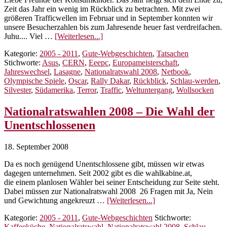
Zeit das Jahr ein wenig im Rückblick zu betrachten. Mit zwei
größeren Trafficwellen im Februar und in September konnten wir
unsere Besucherzahlen bis zum Jahresende heuer fast verdreifachen.
ÜberJahresrückblick
Juhu.... Viel …
[Weiterlesen...]
2008
Kategorie:
2005 - 2011
,
Gute-Webgeschichten
,
Tatsachen
–
Stichworte:
Asus
,
CERN
,
Eeepc
,
Europameisterschaft
,
Das
Jahreswechsel
,
Lasagne
,
Nationalratswahl 2008
,
Netbook
,
war
Olympische Spiele
,
Oscar
,
Rally Dakar
,
Rückblick
,
Schlau-werden
,
das
Silvester
,
Südamerika
,
Terror
,
Traffic
,
Weltuntergang
,
Wollsocken
Blogjahr
Nationalratswahlen 2008 – Die Wahl der
Unentschlossenen
18. September 2008
Da es noch genügend Unentschlossene gibt, müssen wir etwas
dagegen unternehmen. Seit 2002 gibt es die wahlkabine.at,
die einem planlosen Wähler bei seiner Entscheidung zur Seite steht.
Dabei müssen zur Nationalratswahl 2008 26 Fragen mit Ja, Nein
ÜberNationalratswahl
und Gewichtung angekreuzt …
[Weiterlesen...]
2008
Kategorie:
2005 - 2011
,
Gute-Webgeschichten
Stichworte:
–
Kaffeeküche
,
Nationalratswahl
,
Nationalratswahl 2008
,
Schlau-