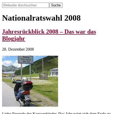
Webseite
durchsuchen
Hide
Search
Nationalratswahl 2008
Jahresrückblick 2008 – Das war das
Blogjahr
28. Dezember 2008
Liebe Freunde der Konsumkinder. Das Jahr neigt sich dem Ende zu,