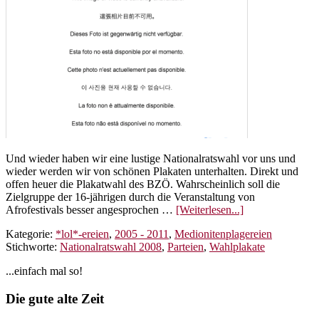
Und wieder haben wir eine lustige Nationalratswahl vor uns und
wieder werden wir von schönen Plakaten unterhalten. Direkt und
offen heuer die Plakatwahl des BZÖ. Wahrscheinlich soll die
Zielgruppe der 16-jährigen durch die Veranstaltung von
ÜberNationalrat
Afrofestivals besser angesprochen …
[Weiterlesen...]
2008
Kategorie:
*lol*-ereien
,
2005 - 2011
,
Medionitenplagereien
–
Stichworte:
Nationalratswahl 2008
,
Parteien
,
Wahlplakate
Die
Kandidaten
Seitenspalte
...einfach mal so!
Footer
Die gute alte Zeit