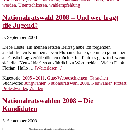
Die
werden
,
Unentschlossen
,
wahlempfehlung
Wahl
der
Unentschlossenen
Nationalratswahl 2008 – Und wer fragt
die Jugend?
5. September 2008
Liebe Leute, auf meinen letzten Beitrag habe ich folgenden
ausführlichen Kommentar von Florian erhalten, denn ich gerne hier
als Gastbeitrag veröffentlichen möchte. Ich finde es ganz toll, wenn
sich die "Neuwähler" so ausführlich zu Wort melden. Vielen Dank
ÜberNationalratswahl
Florian. Hallo …
[Weiterlesen...]
2008
Kategorie:
2005 - 2011
,
Gute-Webgeschichten
,
Tatsachen
–
Stichworte:
Jungwähler
,
Nationalratswahl 2008
,
Neuwähler
,
Protest
,
Und
Protestwähler
,
Wahlen
wer
fragt
die
Nationalratswahlen 2008 – Die
Jugend?
Kandidaten
3. September 2008