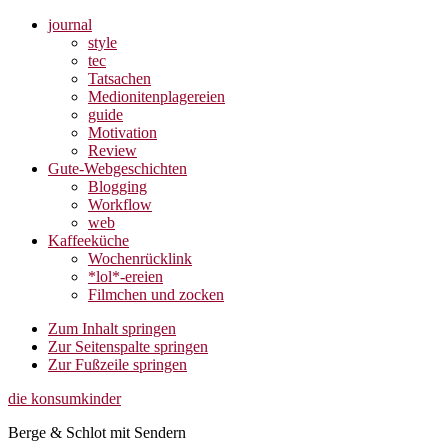
journal
style
tec
Tatsachen
Medionitenplagereien
guide
Motivation
Review
Gute-Webgeschichten
Blogging
Workflow
web
Kaffeeküche
Wochenrücklink
*lol*-ereien
Filmchen und zocken
Zum Inhalt springen
Zur Seitenspalte springen
Zur Fußzeile springen
die konsumkinder
Berge & Schlot mit Sendern