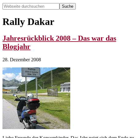
Webseite
durchsuchen
Hide
Search
Rally Dakar
Jahresrückblick 2008 – Das war das
Blogjahr
28. Dezember 2008
Liebe Freunde der Konsumkinder. Das Jahr neigt sich dem Ende zu,