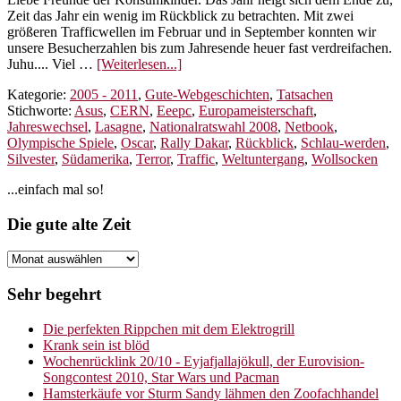
Zeit das Jahr ein wenig im Rückblick zu betrachten. Mit zwei
größeren Trafficwellen im Februar und in September konnten wir
unsere Besucherzahlen bis zum Jahresende heuer fast verdreifachen.
ÜberJahresrückblick
Juhu.... Viel …
[Weiterlesen...]
2008
Kategorie:
2005 - 2011
,
Gute-Webgeschichten
,
Tatsachen
–
Stichworte:
Asus
,
CERN
,
Eeepc
,
Europameisterschaft
,
Das
Jahreswechsel
,
Lasagne
,
Nationalratswahl 2008
,
Netbook
,
war
Olympische Spiele
,
Oscar
,
Rally Dakar
,
Rückblick
,
Schlau-werden
,
das
Silvester
,
Südamerika
,
Terror
,
Traffic
,
Weltuntergang
,
Wollsocken
Blogjahr
Seitenspalte
...einfach mal so!
Footer
Die gute alte Zeit
Die
gute
alte
Sehr begehrt
Zeit
Die perfekten Rippchen mit dem Elektrogrill
Krank sein ist blöd
Wochenrücklink 20/10 - Eyjafjallajökull, der Eurovision-
Songcontest 2010, Star Wars und Pacman
Hamsterkäufe vor Sturm Sandy lähmen den Zoofachhandel