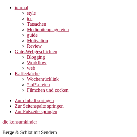
journal
style
tec
Tatsachen
Medionitenplagereien
guide
Motivation
Review
Gute-Webgeschichten
Blogging
Workflow
web
Kaffeeküche
Wochenrücklink
*lol*-ereien
Filmchen und zocken
Zum Inhalt springen
Zur Seitenspalte springen
Zur Fußzeile springen
die konsumkinder
Berge & Schlot mit Sendern