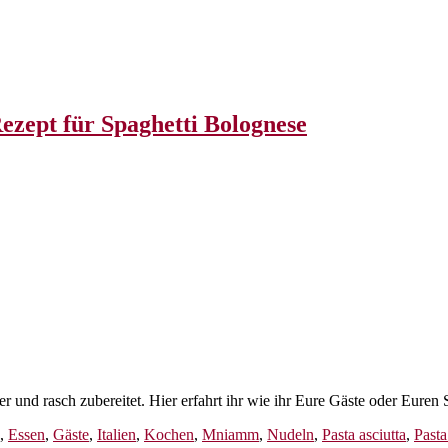
 Rezept für Spaghetti Bolognese
er und rasch zubereitet. Hier erfahrt ihr wie ihr Eure Gäste oder Eure
,
Essen
,
Gäste
,
Italien
,
Kochen
,
Mniamm
,
Nudeln
,
Pasta asciutta
,
Pasta