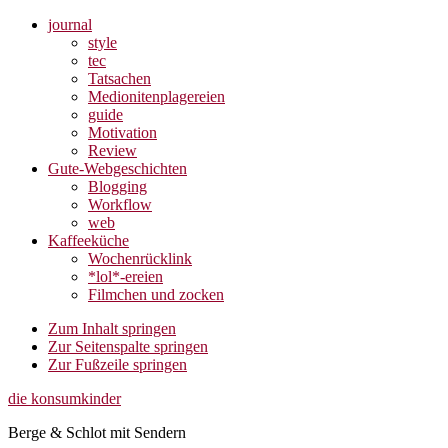
journal
style
tec
Tatsachen
Medionitenplagereien
guide
Motivation
Review
Gute-Webgeschichten
Blogging
Workflow
web
Kaffeeküche
Wochenrücklink
*lol*-ereien
Filmchen und zocken
Zum Inhalt springen
Zur Seitenspalte springen
Zur Fußzeile springen
die konsumkinder
Berge & Schlot mit Sendern