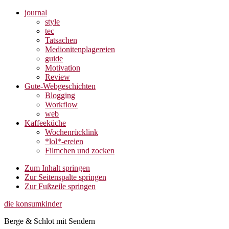
journal
style
tec
Tatsachen
Medionitenplagereien
guide
Motivation
Review
Gute-Webgeschichten
Blogging
Workflow
web
Kaffeeküche
Wochenrücklink
*lol*-ereien
Filmchen und zocken
Zum Inhalt springen
Zur Seitenspalte springen
Zur Fußzeile springen
die konsumkinder
Berge & Schlot mit Sendern