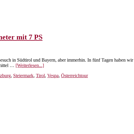
meter mit 7 PS
besuch in Südtirol und Bayern, aber immerhin. In fünf Tagen haben wir 
ÜberÖsterreichtour
mittel …
[Weiterlesen...]
mit
lzburg
,
Steiermark
,
Tirol
,
Vespa
,
Österreichtour
dem
Roller
–
826
Kilometer
mit
7
PS