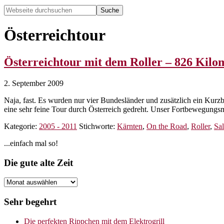
Webseite
durchsuchen
Hide
Search
Österreichtour
Österreichtour mit dem Roller – 826 Kilo
2. September 2009
Naja, fast. Es wurden nur vier Bundesländer und zusätzlich ein Kurz
eine sehr feine Tour durch Österreich gedreht. Unser Fortbewegungs
Kategorie:
2005 - 2011
Stichworte:
Kärnten
,
On the Road
,
Roller
,
Sa
Seitenspalte
...einfach mal so!
Footer
Die gute alte Zeit
Die
gute
alte
Sehr begehrt
Zeit
Die perfekten Rippchen mit dem Elektrogrill