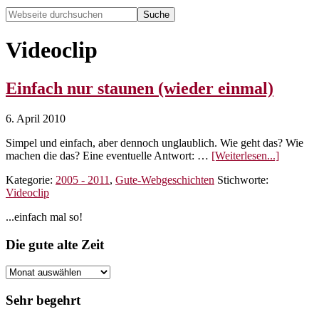
Webseite
durchsuchen
Hide
Search
Videoclip
Einfach nur staunen (wieder einmal)
6. April 2010
Simpel und einfach, aber dennoch unglaublich. Wie geht das? Wie
ÜberEin
machen die das? Eine eventuelle Antwort: …
[Weiterlesen...]
nur
Kategorie:
2005 - 2011
,
Gute-Webgeschichten
Stichworte:
staunen
Videoclip
(wieder
einmal)
Seitenspalte
...einfach mal so!
Footer
Die gute alte Zeit
Die
gute
alte
Sehr begehrt
Zeit