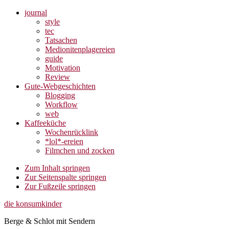
journal
style
tec
Tatsachen
Medionitenplagereien
guide
Motivation
Review
Gute-Webgeschichten
Blogging
Workflow
web
Kaffeeküche
Wochenrücklink
*lol*-ereien
Filmchen und zocken
Zum Inhalt springen
Zur Seitenspalte springen
Zur Fußzeile springen
die konsumkinder
Berge & Schlot mit Sendern