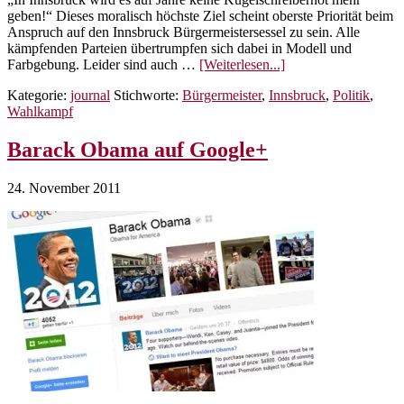
geben!“ Dieses moralisch höchste Ziel scheint oberste Priorität beim
Anspruch auf den Innsbruck Bürgermeistersessel zu sein. Alle
kämpfenden Parteien übertrumpfen sich dabei in Modell und
ÜberDer
Farbgebung. Leider sind auch …
[Weiterlesen...]
Kugelschreiber
Kategorie:
journal
Stichworte:
Bürgermeister
,
Innsbruck
,
Politik
,
im
Wahlkampf
Innsbrucker
Wahlkampf
Barack Obama auf Google+
24. November 2011