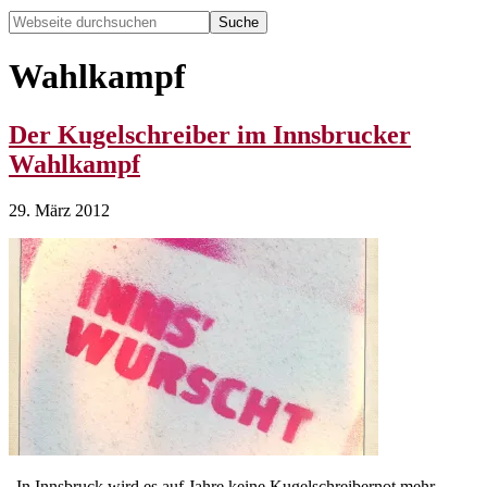
Webseite
durchsuchen
Hide
Search
Wahlkampf
Der Kugelschreiber im Innsbrucker
Wahlkampf
29. März 2012
„In Innsbruck wird es auf Jahre keine Kugelschreibernot mehr