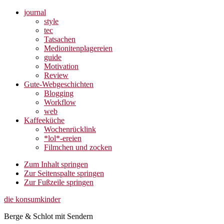
journal
style
tec
Tatsachen
Medionitenplagereien
guide
Motivation
Review
Gute-Webgeschichten
Blogging
Workflow
web
Kaffeeküche
Wochenrücklink
*lol*-ereien
Filmchen und zocken
Zum Inhalt springen
Zur Seitenspalte springen
Zur Fußzeile springen
die konsumkinder
Berge & Schlot mit Sendern