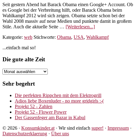
Seit gestern Abend hat Barack Obama einen Google+ Account. Ob
es Google bei der Verbreitung hilft, oder Barack Obama beim
Wahlkampf 2012 wird sich zeigen. Obama setzte schon bei der
Wahl 2008 massiv auf neue Medien und punktete damit in großem
ÜberBarack
Stile. Auch die aktuelle Seite …
[Weiterlesen...]
Obama
Kategorie:
web
Stichworte:
Obama
,
USA
,
Wahlkampf
auf
Google+
Seitenspalte
...einfach mal so!
Footer
Die gute alte Zeit
Die
gute
alte
Sehr begehrt
Zeit
Die perfekten Rippchen mit dem Elektrogrill
Adios liebe Boxenluder - no more gridgirls :-(
Projekt 52 - Zahlen
Projekt 52 - Flower Power
Der Gassenfeger am Bazar in Kabul
© 2026 ·
Konsumkinder.at
· Wir sind einfach
super!
·
Impressum
·
Datenschutzerklaerung
·
Über uns