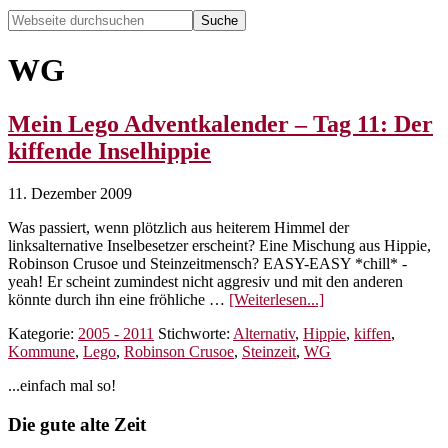
Webseite
durchsuchen
Hide
Search
WG
Mein Lego Adventkalender – Tag 11: Der
kiffende Inselhippie
11. Dezember 2009
Was passiert, wenn plötzlich aus heiterem Himmel der
linksalternative Inselbesetzer erscheint? Eine Mischung aus Hippie,
Robinson Crusoe und Steinzeitmensch? EASY-EASY *chill* -
yeah! Er scheint zumindest nicht aggresiv und mit den anderen
ÜberMein
könnte durch ihn eine fröhliche …
[Weiterlesen...]
Lego
Kategorie:
2005 - 2011
Stichworte:
Alternativ
,
Hippie
,
kiffen
,
Adventkalender
Kommune
,
Lego
,
Robinson Crusoe
,
Steinzeit
,
WG
–
Tag
Seitenspalte
...einfach mal so!
11:
Der
Footer
Die gute alte Zeit
kiffende
Inselhippie