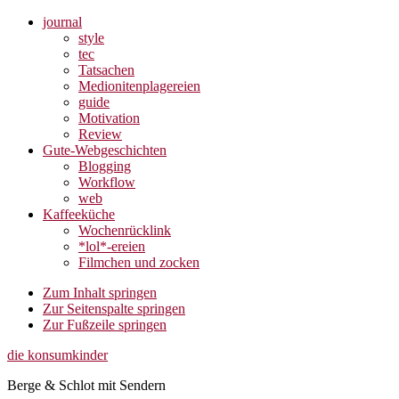
journal
style
tec
Tatsachen
Medionitenplagereien
guide
Motivation
Review
Gute-Webgeschichten
Blogging
Workflow
web
Kaffeeküche
Wochenrücklink
*lol*-ereien
Filmchen und zocken
Zum Inhalt springen
Zur Seitenspalte springen
Zur Fußzeile springen
die konsumkinder
Berge & Schlot mit Sendern