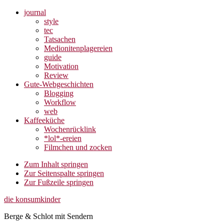
journal
style
tec
Tatsachen
Medionitenplagereien
guide
Motivation
Review
Gute-Webgeschichten
Blogging
Workflow
web
Kaffeeküche
Wochenrücklink
*lol*-ereien
Filmchen und zocken
Zum Inhalt springen
Zur Seitenspalte springen
Zur Fußzeile springen
die konsumkinder
Berge & Schlot mit Sendern