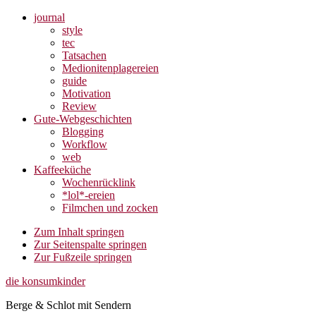
journal
style
tec
Tatsachen
Medionitenplagereien
guide
Motivation
Review
Gute-Webgeschichten
Blogging
Workflow
web
Kaffeeküche
Wochenrücklink
*lol*-ereien
Filmchen und zocken
Zum Inhalt springen
Zur Seitenspalte springen
Zur Fußzeile springen
die konsumkinder
Berge & Schlot mit Sendern