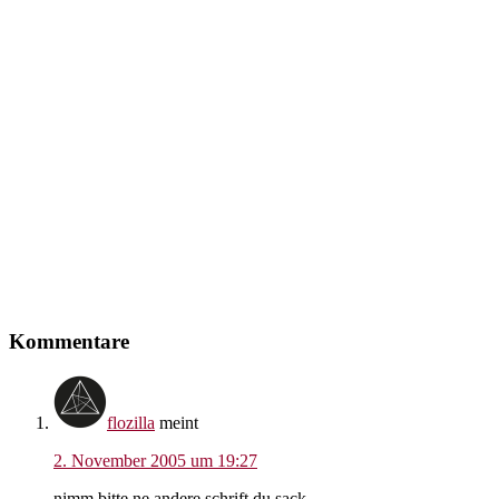
Leser-
Kommentare
Interaktionen
flozilla
meint
2. November 2005 um 19:27
nimm bitte ne andere schrift du sack