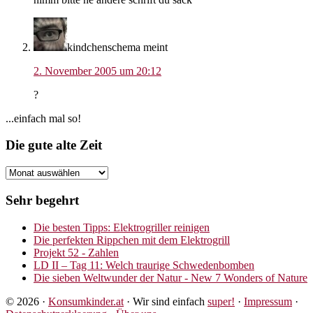
kindchenschema
meint
2. November 2005 um 20:12
?
Seitenspalte
...einfach mal so!
Footer
Die gute alte Zeit
Die
gute
alte
Sehr begehrt
Zeit
Die besten Tipps: Elektrogriller reinigen
Die perfekten Rippchen mit dem Elektrogrill
Projekt 52 - Zahlen
LD II – Tag 11: Welch traurige Schwedenbomben
Die sieben Weltwunder der Natur - New 7 Wonders of Nature
© 2026 ·
Konsumkinder.at
· Wir sind einfach
super!
·
Impressum
·