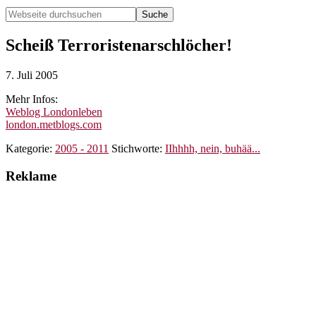
Webseite
durchsuchen
Hide
Search
Scheiß Terroristenarschlöcher!
7. Juli 2005
Mehr Infos:
Weblog Londonleben
london.metblogs.com
Kategorie:
2005 - 2011
Stichworte:
IIhhhh, nein, buhää...
Reklame