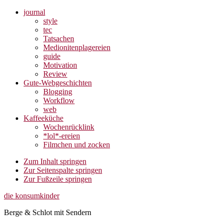
journal
style
tec
Tatsachen
Medionitenplagereien
guide
Motivation
Review
Gute-Webgeschichten
Blogging
Workflow
web
Kaffeeküche
Wochenrücklink
*lol*-ereien
Filmchen und zocken
Zum Inhalt springen
Zur Seitenspalte springen
Zur Fußzeile springen
die konsumkinder
Berge & Schlot mit Sendern