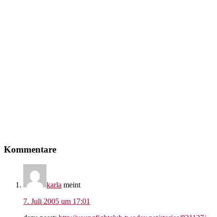
Leser-
Kommentare
Interaktionen
karla
meint
7. Juli 2005 um 17:01