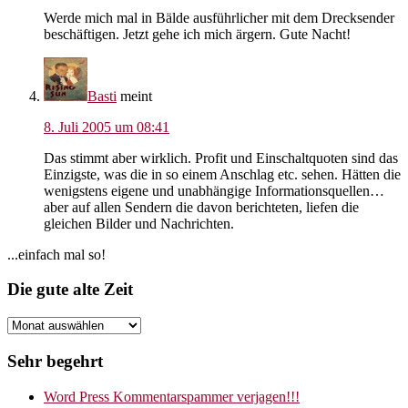
Werde mich mal in Bälde ausführlicher mit dem Drecksender
beschäftigen. Jetzt gehe ich mich ärgern. Gute Nacht!
Basti
meint
8. Juli 2005 um 08:41
Das stimmt aber wirklich. Profit und Einschaltquoten sind das
Einzigste, was die in so einem Anschlag etc. sehen. Hätten die
wenigstens eigene und unabhängige Informationsquellen…
aber auf allen Sendern die davon berichteten, liefen die
gleichen Bilder und Nachrichten.
Seitenspalte
...einfach mal so!
Footer
Die gute alte Zeit
Die
gute
alte
Sehr begehrt
Zeit
Word Press Kommentarspammer verjagen!!!