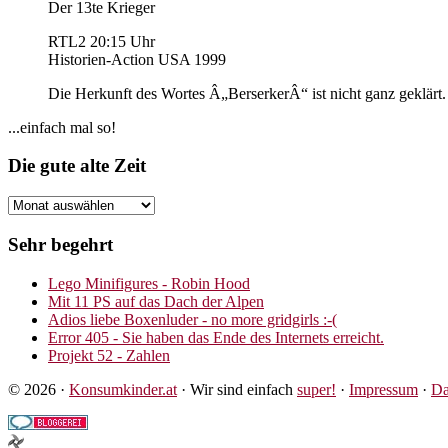
Der 13te Krieger
RTL2 20:15 Uhr
Historien-Action USA 1999
Die Herkunft des Wortes Â„BerserkerÂ“ ist nicht ganz geklär
Seitenspalte
...einfach mal so!
Footer
Die gute alte Zeit
Die
gute
alte
Sehr begehrt
Zeit
Lego Minifigures - Robin Hood
Mit 11 PS auf das Dach der Alpen
Adios liebe Boxenluder - no more gridgirls :-(
Error 405 - Sie haben das Ende des Internets erreicht.
Projekt 52 - Zahlen
© 2026 ·
Konsumkinder.at
· Wir sind einfach
super!
·
Impressum
·
Da