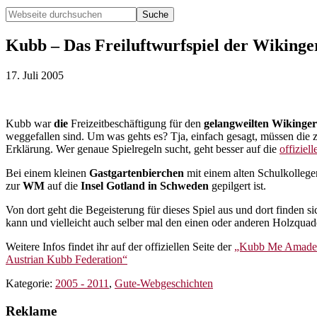
Webseite
durchsuchen
Hide
Search
Kubb – Das Freiluftwurfspiel der Wikinge
17. Juli 2005
Kubb war
die
Freizeitbeschäftigung für den
gelangweilten Wikinger
weggefallen sind. Um was gehts es? Tja, einfach gesagt, müssen die
Erklärung. Wer genaue Spielregeln sucht, geht besser auf die
offiziel
Bei einem kleinen
Gastgartenbierchen
mit einem alten Schulkollegen
zur
WM
auf die
Insel Gotland in Schweden
gepilgert ist.
Von dort geht die Begeisterung für dieses Spiel aus und dort finden s
kann und vielleicht auch selber mal den einen oder anderen Holzqua
Weitere Infos findet ihr auf der offiziellen Seite der
„Kubb Me Amade
Austrian Kubb Federation“
Kategorie:
2005 - 2011
,
Gute-Webgeschichten
Reklame