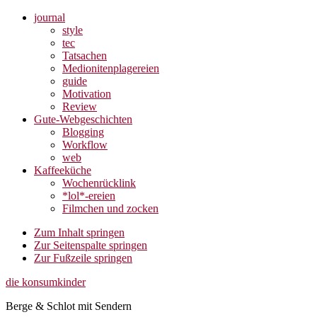
journal
style
tec
Tatsachen
Medionitenplagereien
guide
Motivation
Review
Gute-Webgeschichten
Blogging
Workflow
web
Kaffeeküche
Wochenrücklink
*lol*-ereien
Filmchen und zocken
Zum Inhalt springen
Zur Seitenspalte springen
Zur Fußzeile springen
die konsumkinder
Berge & Schlot mit Sendern