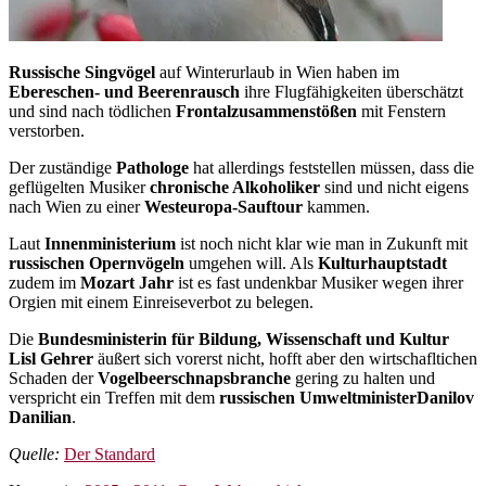
Russische Singvögel
auf Winterurlaub in Wien haben im
Ebereschen- und Beerenrausch
ihre Flugfähigkeiten überschätzt
und sind nach tödlichen
Frontalzusammenstößen
mit Fenstern
verstorben.
Der zuständige
Pathologe
hat allerdings feststellen müssen, dass die
geflügelten Musiker
chronische Alkoholiker
sind und nicht eigens
nach Wien zu einer
Westeuropa-Sauftour
kammen.
Laut
Innenministerium
ist noch nicht klar wie man in Zukunft mit
russischen Opernvögeln
umgehen will. Als
Kulturhauptstadt
zudem im
Mozart Jahr
ist es fast undenkbar Musiker wegen ihrer
Orgien mit einem Einreiseverbot zu belegen.
Die
Bundesministerin für Bildung, Wissenschaft und Kultur
Lisl Gehrer
äußert sich vorerst nicht, hofft aber den wirtschafltichen
Schaden der
Vogelbeerschnapsbranche
gering zu halten und
verspricht ein Treffen mit dem
russischen UmweltministerDanilov
Danilian
.
Quelle:
Der Standard