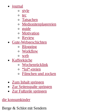
journal
style
tec
Tatsachen
Medionitenplagereien
guide
Motivation
Review
Gute-Webgeschichten
Blogging
Workflow
web
Kaffeeküche
Wochenrücklink
*lol*-ereien
Filmchen und zocken
Zum Inhalt springen
Zur Seitenspalte springen
Zur Fußzeile springen
die konsumkinder
Berge & Schlot mit Sendern