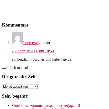
Leser-
Kommentare
Interaktionen
boomerang
meint
20. Februar 2006 um 18:50
ein herzlich hübsches bild haben sie da.
Seitenspalte
...einfach mal so!
Footer
Die gute alte Zeit
Die
gute
alte
Sehr begehrt
Zeit
Word Press Kommentarspammer verjagen!!!