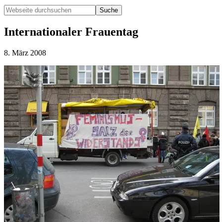
Webseite
durchsuchen
Hide
Search
Internationaler Frauentag
8. März 2008