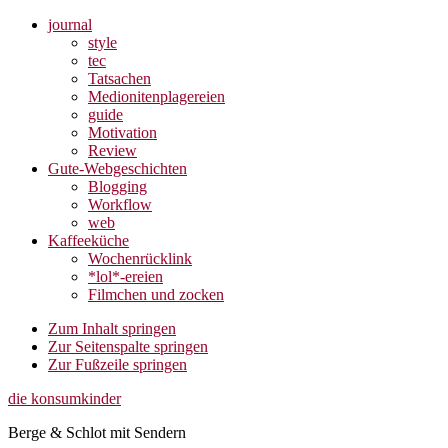
journal
style
tec
Tatsachen
Medionitenplagereien
guide
Motivation
Review
Gute-Webgeschichten
Blogging
Workflow
web
Kaffeeküche
Wochenrücklink
*lol*-ereien
Filmchen und zocken
Zum Inhalt springen
Zur Seitenspalte springen
Zur Fußzeile springen
die konsumkinder
Berge & Schlot mit Sendern