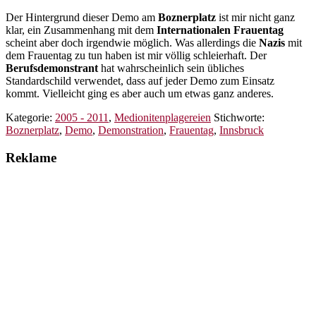
Der Hintergrund dieser Demo am
Boznerplatz
ist mir nicht ganz
klar, ein Zusammenhang mit dem
Internationalen Frauentag
scheint aber doch irgendwie möglich. Was allerdings die
Nazis
mit
dem Frauentag zu tun haben ist mir völlig schleierhaft. Der
Berufsdemonstrant
hat wahrscheinlich sein übliches
Standardschild verwendet, dass auf jeder Demo zum Einsatz
kommt. Vielleicht ging es aber auch um etwas ganz anderes.
Kategorie:
2005 - 2011
,
Medionitenplagereien
Stichworte:
Boznerplatz
,
Demo
,
Demonstration
,
Frauentag
,
Innsbruck
Reklame