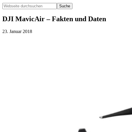
Webseite
durchsuchen
Hide
Search
DJI MavicAir – Fakten und Daten
23. Januar 2018