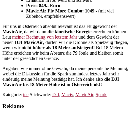
Erhältlich in rot, weiß und schwarz
Preis: 849.- Euro
Mavic Air Fly More Combo: 1049.-
(mit viel
Zubehör, empfehlenswert)
Für uns in Österreich absolut relevant ist das Fluggewicht der
MavicAir
, da wir dann
die kinetische Energie
errechnen können.
Laut
meiner Rechnung von letztem Jahr
und dem Gewicht der
neuen
DJI MavicAir
, dürfen wir die Drohne als Spielzeug fliegen,
wenn wir
nicht höher als 18 Meter aufsteigen!!
Bei 18 Metern
Höhe erreichen wir beim Absturz die 79 Joule und bleiben somit
unter der gesetzlichen Grenze.
Angaben wie immer ohne Gewähr, da meine persönliche Meinung,
wobei die Diskussion für die Spark zumindest letztes Jahr sehr
eindeutig meine Meinung bestätigt hat. Ich denke also
die DJI
MavicAir bis 18 Meter Höhe ist in Österreich ok!!
Kategorie:
tec
Stichworte:
DJI
,
Maciv
,
MavicAir
,
Spark
Reklame