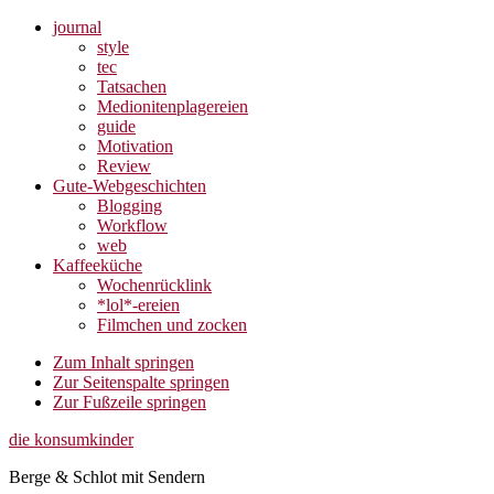
journal
style
tec
Tatsachen
Medionitenplagereien
guide
Motivation
Review
Gute-Webgeschichten
Blogging
Workflow
web
Kaffeeküche
Wochenrücklink
*lol*-ereien
Filmchen und zocken
Zum Inhalt springen
Zur Seitenspalte springen
Zur Fußzeile springen
die konsumkinder
Berge & Schlot mit Sendern