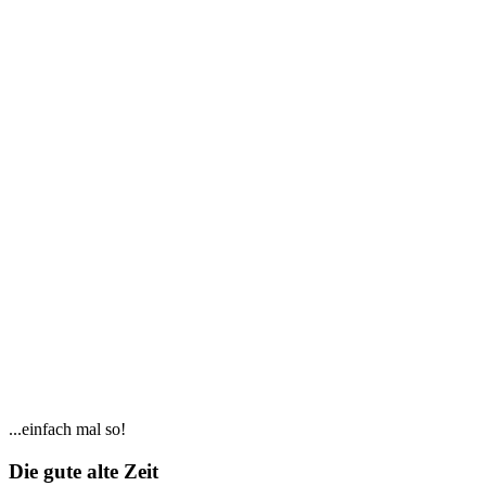
Seitenspalte
...einfach mal so!
Footer
Die gute alte Zeit