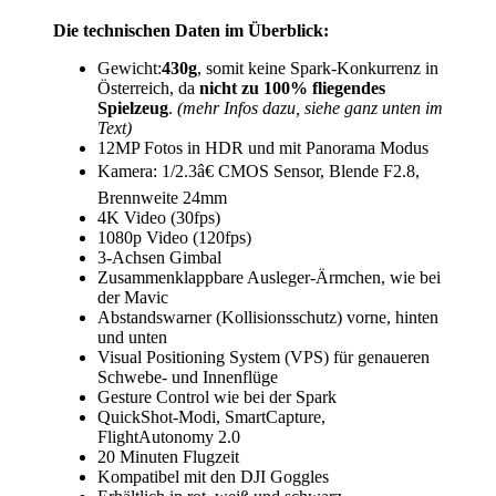
Die technischen Daten im Überblick:
Gewicht:
430g
, somit keine Spark-Konkurrenz in
Österreich, da
nicht zu 100% fliegendes
Spielzeug
.
(mehr Infos dazu, siehe ganz unten im
Text)
12MP Fotos in HDR und mit Panorama Modus
Kamera: 1/2.3â€ CMOS Sensor, Blende F2.8,
Brennweite 24mm
4K Video (30fps)
1080p Video (120fps)
3-Achsen Gimbal
Zusammenklappbare Ausleger-Ärmchen, wie bei
der Mavic
Abstandswarner (Kollisionsschutz) vorne, hinten
und unten
Visual Positioning System (VPS) für genaueren
Schwebe- und Innenflüge
Gesture Control wie bei der Spark
QuickShot-Modi, SmartCapture,
FlightAutonomy 2.0
20 Minuten Flugzeit
Kompatibel mit den DJI Goggles