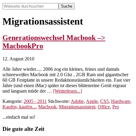
Webseite
durchsuchen
Hide
Search
Migrationsassistent
Generationswechsel Macbook –>
MacbookPro
12. August 2010
Alle Jahre wieder..... 2006 zog ein kleines, feines und damals
schneeweißes Macbook mit 2.0 Ghz , 2GB Ram und gigantischer
60 GB Festplatte in unsere Redaktionsräumlichkeiten ein. Fast vier
Jahre (und einen iMac) später ist dieses blütenreine Gerät ergraut
ÜberGenerationswechsel
und langsam müde der …
[Weiterlesen...]
Macbook
Kategorie:
2005 - 2011
Stichworte:
Adobe
,
Apple
,
CS5
,
Hardware
,
–
Kaufen, kaufen...
,
Macbook
,
Migrationsassistent
,
Office
,
Pro
>
MacbookPro
Seitenspalte
...einfach mal so!
Footer
Die gute alte Zeit