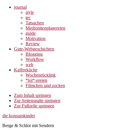
journal
style
tec
Tatsachen
Medionitenplagereien
guide
Motivation
Review
Gute-Webgeschichten
Blogging
Workflow
web
Kaffeeküche
Wochenrücklink
*lol*-ereien
Filmchen und zocken
Zum Inhalt springen
Zur Seitenspalte springen
Zur Fußzeile springen
die konsumkinder
Berge & Schlot mit Sendern