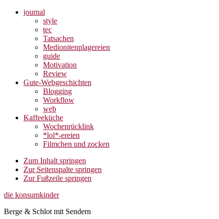
journal
style
tec
Tatsachen
Medionitenplagereien
guide
Motivation
Review
Gute-Webgeschichten
Blogging
Workflow
web
Kaffeeküche
Wochenrücklink
*lol*-ereien
Filmchen und zocken
Zum Inhalt springen
Zur Seitenspalte springen
Zur Fußzeile springen
die konsumkinder
Berge & Schlot mit Sendern