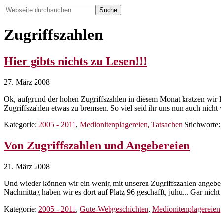
Webseite
durchsuchen
Hide
Search
Zugriffszahlen
Hier gibts nichts zu Lesen!!!
27. März 2008
Ok, aufgrund der hohen Zugriffszahlen in diesem Monat kratzen wir l
Zugriffszahlen etwas zu bremsen. So viel seid ihr uns nun auch nich
Kategorie:
2005 - 2011
,
Medionitenplagereien
,
Tatsachen
Stichworte
Von Zugriffszahlen und Angebereien
21. März 2008
Und wieder können wir ein wenig mit unseren Zugriffszahlen angeben
Nachmittag haben wir es dort auf Platz 96 geschafft, juhu... Gar nich
Kategorie:
2005 - 2011
,
Gute-Webgeschichten
,
Medionitenplagereien