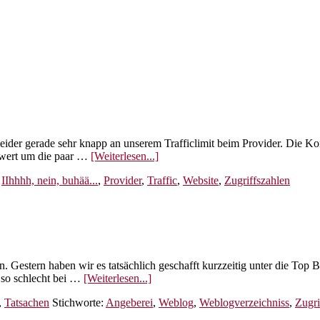
eider gerade sehr knapp an unserem Trafficlimit beim Provider. Die K
ÜberHier
t wert um die paar …
[Weiterlesen...]
gibts
:
IIhhhh, nein, buhää...
,
Provider
,
Traffic
,
Website
,
Zugriffszahlen
nichts
zu
Lesen!!!
. Gestern haben wir es tatsächlich geschafft kurzzeitig unter die To
ÜberVon
t so schlecht bei …
[Weiterlesen...]
Zugriffszahlen
,
Tatsachen
Stichworte:
Angeberei
,
Weblog
,
Weblogverzeichniss
,
Zugri
und
Angebereien