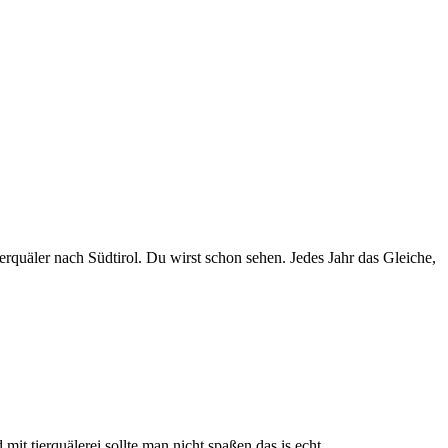
rquäler nach Südtirol. Du wirst schon sehen. Jedes Jahr das Gleiche,
it tierquälerei sollte man nicht spaßen das is echt