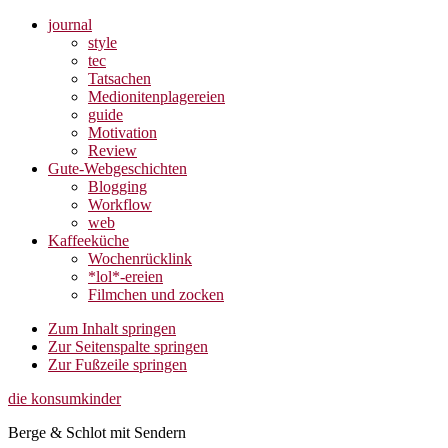
journal
style
tec
Tatsachen
Medionitenplagereien
guide
Motivation
Review
Gute-Webgeschichten
Blogging
Workflow
web
Kaffeeküche
Wochenrücklink
*lol*-ereien
Filmchen und zocken
Zum Inhalt springen
Zur Seitenspalte springen
Zur Fußzeile springen
die konsumkinder
Berge & Schlot mit Sendern