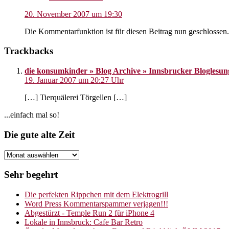
20. November 2007 um 19:30
Die Kommentarfunktion ist für diesen Beitrag nun geschlossen. 
Trackbacks
die konsumkinder » Blog Archive » Innsbrucker Bloglesu
19. Januar 2007 um 20:27 Uhr
[…] Tierquälerei Törgellen […]
Seitenspalte
...einfach mal so!
Footer
Die gute alte Zeit
Die
gute
alte
Sehr begehrt
Zeit
Die perfekten Rippchen mit dem Elektrogrill
Word Press Kommentarspammer verjagen!!!
Abgestürzt - Temple Run 2 für iPhone 4
Lokale in Innsbruck: Cafe Bar Retro