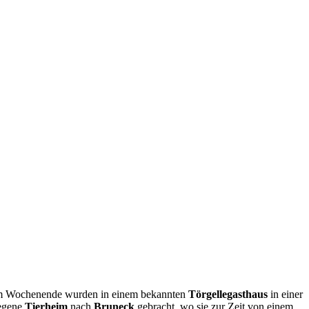
m Wochenende wurden in einem bekannten
Törgellegasthaus
in einer
legene
Tierheim
nach
Bruneck
gebracht, wo sie zur Zeit von einem