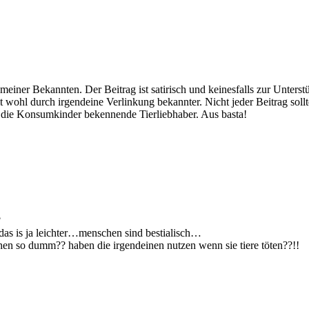
meiner Bekannten. Der Beitrag ist satirisch und keinesfalls zur Unterst
eit wohl durch irgendeine Verlinkung bekannter. Nicht jeder Beitrag so
nd die Konsumkinder bekennende Tierliebhaber. Aus basta!
?
n das is ja leichter…menschen sind bestialisch…
en so dumm?? haben die irgendeinen nutzen wenn sie tiere töten??!!