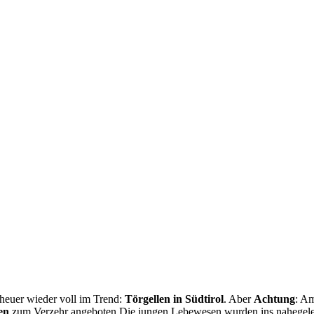
heuer wieder voll im Trend:
Törgellen in Südtirol
. Aber
Achtung
: A
en
zum Verzehr angeboten.Die jungen Lebewesen wurden ins nahege