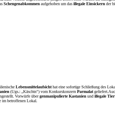
as
Schengenabkommen
aufgehoben um das
illegale Einsickern
der b
alienische
Lebensmittelaufsicht
hat eine sofortige Schließung des Lok
anien
(Ugs.: „Käschtn“) vom Konkurskonzern
Parmalat
geliefert.Auc
ingestellt. Vorwürfe über
genmanipulierte Kastanien
und
illegale Tie
te im betroffenen Lokal.