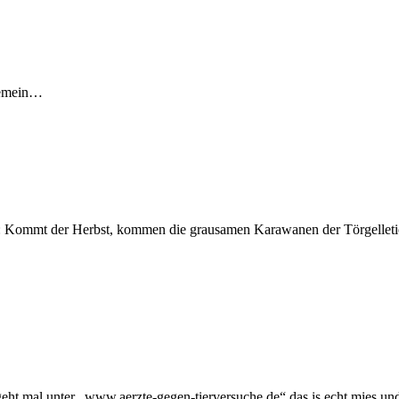
 gemein…
 nur: Kommt der Herbst, kommen die grausamen Karawanen der Törgelletie
eht mal unter „www.aerzte-gegen-tierversuche.de“ das is echt mies und m