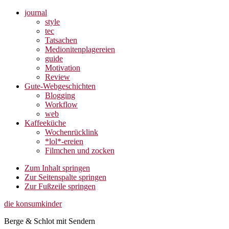
journal
style
tec
Tatsachen
Medionitenplagereien
guide
Motivation
Review
Gute-Webgeschichten
Blogging
Workflow
web
Kaffeeküche
Wochenrücklink
*lol*-ereien
Filmchen und zocken
Zum Inhalt springen
Zur Seitenspalte springen
Zur Fußzeile springen
die konsumkinder
Berge & Schlot mit Sendern