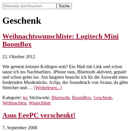
Webseite
durchsuchen
Hide
Search
Geschenk
Weihnachtswunschliste: Logitech Mini
BoomBox
22. Oktober 2012
Wie gemein können Kollegen sein? Ein Mail mit Link und schon
sause ich ins Nachbarbüro. iPhone raus, Bluetooth aktiviert, gepairt
und schon gehts los. Am längsten brauche ich für die Auswahl eines
fordernden Musikstücks. Achja, der Soundtrack von Avatar, da gibts
ÜberWeihnachtswunschliste:
Streicher und …
[Weiterlesen...]
Logitech
Kategorie:
tec
Stichworte:
Bluetooth
,
BoomBox
,
Geschenk
,
Mini
Weihnachten
,
Wunschliste
BoomBox
Asus EeePC verschenkt!
7. September 2008