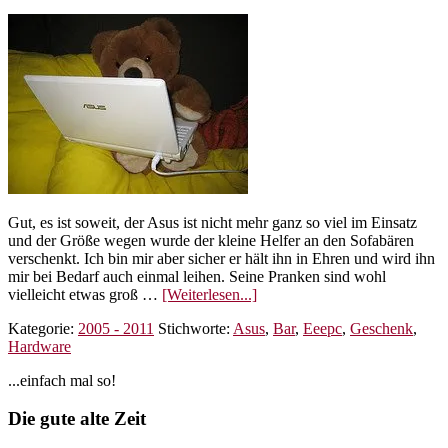
Gut, es ist soweit, der Asus ist nicht mehr ganz so viel im Einsatz
und der Größe wegen wurde der kleine Helfer an den Sofabären
verschenkt. Ich bin mir aber sicher er hält ihn in Ehren und wird ihn
mir bei Bedarf auch einmal leihen. Seine Pranken sind wohl
ÜberAsus
vielleicht etwas groß …
[Weiterlesen...]
EeePC
Kategorie:
2005 - 2011
Stichworte:
Asus
,
Bar
,
Eeepc
,
Geschenk
,
verschenkt!
Hardware
Seitenspalte
...einfach mal so!
Footer
Die gute alte Zeit