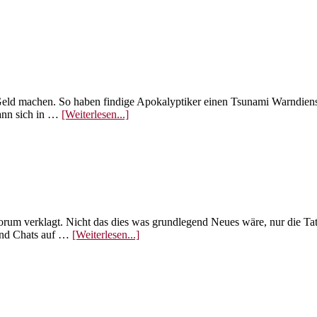
ld machen. So haben findige Apokalyptiker einen Tsunami Warndienst f
ÜberTsunami
ann sich in …
[Weiterlesen...]
Alarm
am
Handy
um verklagt. Nicht das dies was grundlegend Neues wäre, nur die Tats
ÜberMeinungsfreiheit
und Chats auf …
[Weiterlesen...]
ade.