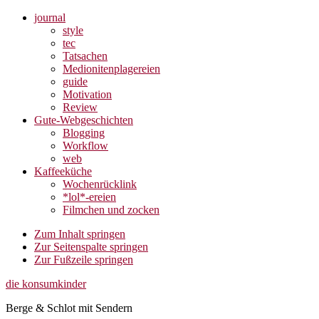
journal
style
tec
Tatsachen
Medionitenplagereien
guide
Motivation
Review
Gute-Webgeschichten
Blogging
Workflow
web
Kaffeeküche
Wochenrücklink
*lol*-ereien
Filmchen und zocken
Zum Inhalt springen
Zur Seitenspalte springen
Zur Fußzeile springen
die konsumkinder
Berge & Schlot mit Sendern