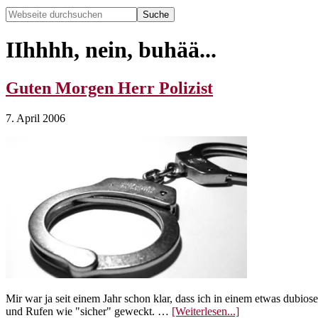
Webseite
durchsuchen
Hide
Search
IIhhhh, nein, buhää...
Guten Morgen Herr Polizist
7. April 2006
Mir war ja seit einem Jahr schon klar, dass ich in einem etwas dubi
ÜberGuten
und Rufen wie "sicher" geweckt. …
[Weiterlesen...]