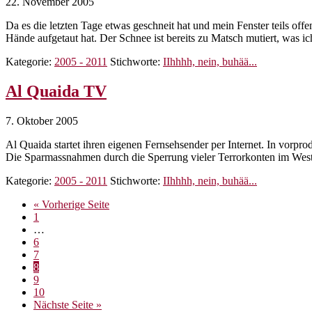
22. November 2005
Da es die letzten Tage etwas geschneit hat und mein Fenster teils off
Hände aufgetaut hat. Der Schnee ist bereits zu Matsch mutiert, was 
Kategorie:
2005 - 2011
Stichworte:
IIhhhh, nein, buhää...
Al Quaida TV
7. Oktober 2005
Al Quaida startet ihren eigenen Fernsehsender per Internet. In vorpr
Die Sparmassnahmen durch die Sperrung vieler Terrorkonten im We
Kategorie:
2005 - 2011
Stichworte:
IIhhhh, nein, buhää...
aufrufen
« Vorherige Seite
Seite
1
Weggelassene
…
Zwischenseiten
Seite
6
Seite
7
Seite
8
Seite
9
Seite
10
aufrufen
Nächste Seite
»