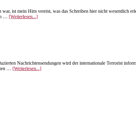
en war, ist mein Hirn vereist, was das Schreiben hier nicht wesentlich 
ÜberSchnee
ich …
[Weiterlesen...]
–
Überall!
Hilfe!
oduzierten Nachrichtensendungen wird der internationale Terrorist info
ÜberAl
sten …
[Weiterlesen...]
Quaida
TV