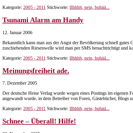
Morgen
Kategorie:
2005 - 2011
Stichworte:
IIhhhh, nein, buhää...
Herr
Polizist
Tsunami Alarm am Handy
12. Januar 2006
Bekanntlich kann man aus der Angst der Bevölkerung schnell gutes Ge
zuschiebenden Riesenwelle wird man per SMS benachtrichtigt und k
Kategorie:
2005 - 2011
Stichworte:
IIhhhh, nein, buhää...
Meinungsfreiheit ade.
7. Dezember 2005
Der deutsche Heise Verlag wurde wegen eines Postings im eigenen For
angewandt wurde, in dem Betreiber von Foren, Gästebücher, Blogs 
Kategorie:
2005 - 2011
Stichworte:
IIhhhh, nein, buhää...
Schnee – Überall! Hilfe!