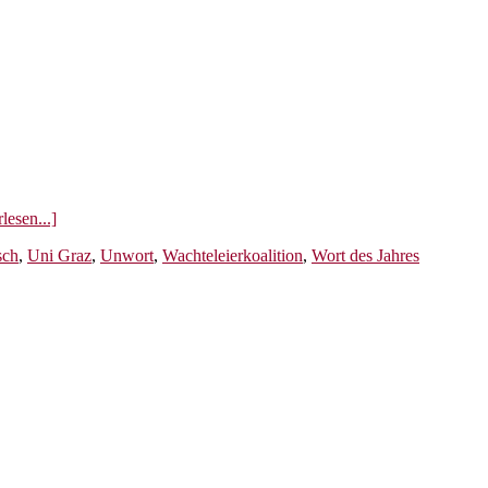
ÜberWort
lesen...]
des
sch
,
Uni Graz
,
Unwort
,
Wachteleierkoalition
,
Wort des Jahres
Jahres
2008:
Lebensmensch