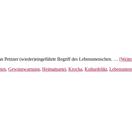
fan Petzner (wieder)eingeführte Begriff des Lebensmenschen. …
[Weiter
ten
,
Gewinnwarnung
,
Heimatpartei
,
Krocha
,
Kulturdelikt
,
Lebensmen