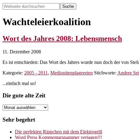
Webseite
durchsuchen
Hide
Search
Wachteleierkoalition
Wort des Jahres 2008: Lebensmensch
11. Dezember 2008
Es ist entschieden: Das Wort des Jahres wurde nun doch der von Ste
Kategorie:
2005 - 2011
,
Medionitenplagereien
Stichworte:
Andere Sei
Seitenspalte
...einfach mal so!
Footer
Die gute alte Zeit
Die
gute
alte
Sehr begehrt
Zeit
Die perfekten Rippchen mit dem Elektrogrill
Word Press Kommentarspammer verjagen!!!