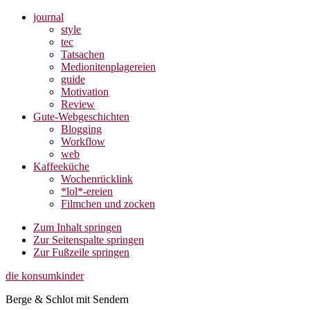
journal
style
tec
Tatsachen
Medionitenplagereien
guide
Motivation
Review
Gute-Webgeschichten
Blogging
Workflow
web
Kaffeeküche
Wochenrücklink
*lol*-ereien
Filmchen und zocken
Zum Inhalt springen
Zur Seitenspalte springen
Zur Fußzeile springen
die konsumkinder
Berge & Schlot mit Sendern